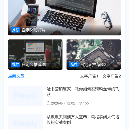
自定义幻灯片1
推荐
推
自定义推荐图1
自定义推荐图2
推荐
推荐
最新文章
文字广告1
文字广告2
脸书营销赢家，教你如何实现粉丝量的飞
跃
2026-8-7 12:02
155
从默默无闻到万人空巷：电报群组人气增
长的实战案例