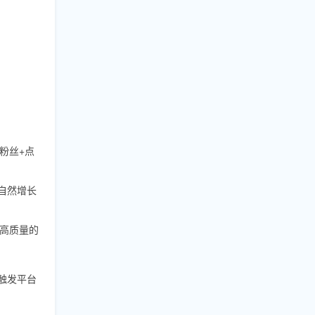
粉丝+点
造自然增长
高质量的
触发平台