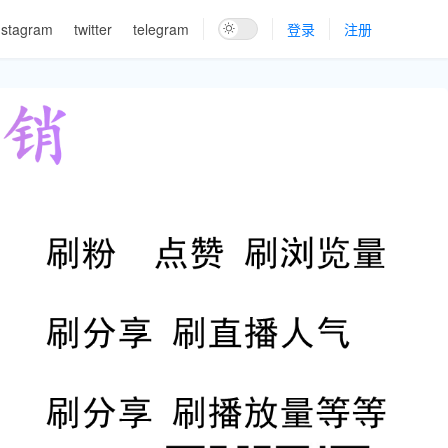
nstagram
twitter
telegram
登录
注册