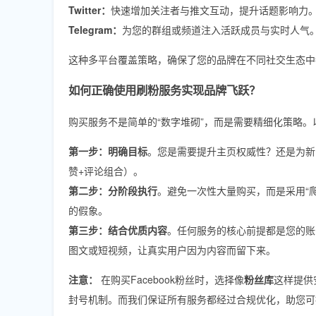
Twitter：
快速增加关注者与推文互动，提升话题影响力
Telegram：
为您的群组或频道注入活跃成员与实时人气
这种多平台覆盖策略，确保了您的品牌在不同社交生态中
如何正确使用刷粉服务实现品牌飞跃？
购买服务不是简单的“数字堆砌”，而是需要精细化策略。
第一步：明确目标
。您是需要提升主页权威性？还是为新
赞+评论组合）。
第二步：分阶段执行
。避免一次性大量购买，而是采用“爬坡
的假象。
第三步：结合优质内容
。任何服务的核心前提都是您的账
图文或短视频，让真实用户因为内容而留下来。
注意：
在购买Facebook粉丝时，选择像
粉丝库
这样提供
封号机制。而我们保证所有服务都经过合规优化，助您可