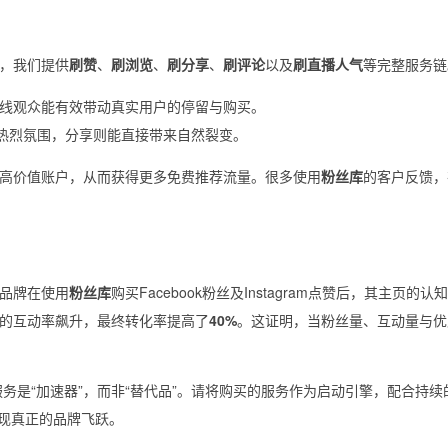
，我们提供
刷赞
、
刷浏览
、
刷分享
、
刷评论
以及
刷直播人气
等完整服务链
线观众能有效带动真实用户的停留与购买。
的热烈氛围，分享则能直接带来自然裂变。
高价值账户，从而获得更多免费推荐流量。很多使用
粉丝库
的客户反馈，
品牌在使用
粉丝库
购买Facebook粉丝及Instagram点赞后，其主页的
的互动率飙升，最终转化率提高了
40%
。这证明，当粉丝量、互动量与优
服务是“加速器”，而非“替代品”。请将购买的服务作为启动引擎，配合持续
现真正的品牌飞跃。