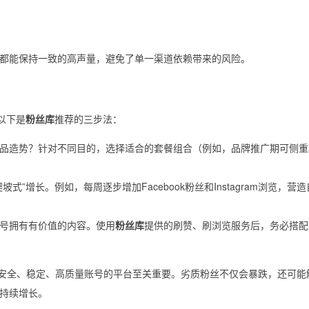
。
。
都能保持一致的高声量，避免了单一渠道依赖带来的风险。
以下是
粉丝库
推荐的三步法：
品造势？针对不同目的，选择适合的套餐组合（例如，品牌推广期可侧重
式”增长。例如，每周逐步增加Facebook粉丝和Instagram浏览，营
号拥有有价值的内容。使用
粉丝库
提供的刷赞、刷浏览服务后，务必搭配
安全、稳定、高质量账号的平台至关重要。劣质粉丝不仅会暴跌，还可能
持续增长。