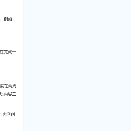
。例如：
在完成一
认知度在两周
质内容三
的内容创