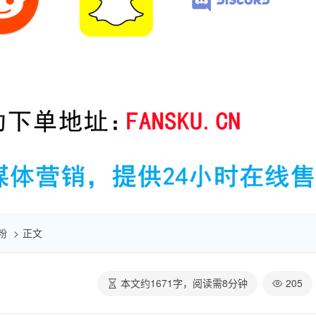
刷粉
正文
本文约
1671
字，阅读需
8
分钟
205