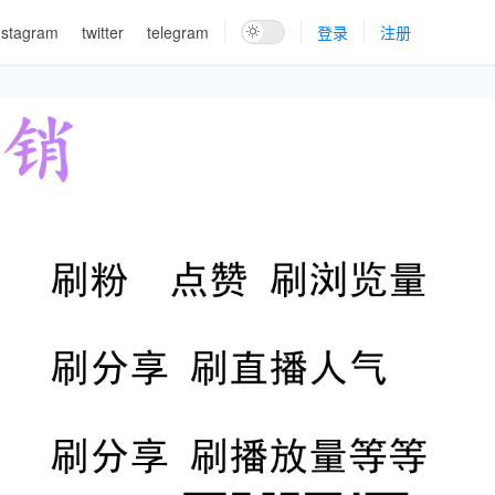
nstagram
twitter
telegram
登录
注册