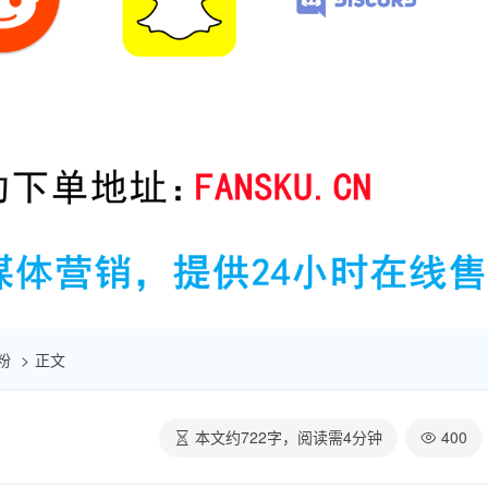
刷粉
正文
本文约
722
字，阅读需
4
分钟
400