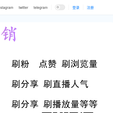
nstagram
twitter
telegram
登录
注册