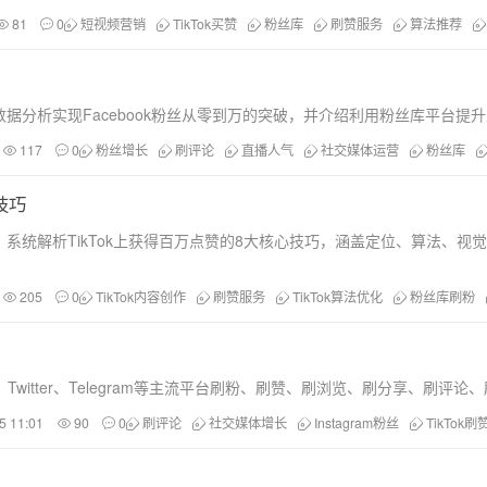
81
0
短视频营销
TikTok买赞
粉丝库
刷赞服务
算法推荐
据分析实现Facebook粉丝从零到万的突破，并介绍利用粉丝库平台提
117
0
粉丝增长
刷评论
直播人气
社交媒体运营
粉丝库
技巧
系统解析TikTok上获得百万点赞的8大核心技巧，涵盖定位、算法、
205
0
TikTok内容创作
刷赞服务
TikTok算法优化
粉丝库刷粉
Instagram、Twitter、Telegram等主流平台刷粉、刷赞、刷浏
5 11:01
90
0
刷评论
社交媒体增长
Instagram粉丝
TikTok刷