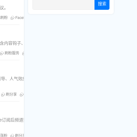
搜索
建议。
体刷粉
Facebook买粉丝
刷粉利弊
刷浏览风险
平台政策违规
的策略。包含内容钩子、交叉引流、激活机制、直播人气提升等实战方法，规避平
刷粉服务
刷分享服务
刷评论服务
直播人气服务
刷浏览服务
何通过内容引导、人气效应、数据监测等策略，高效提升Telegram群组活跃度与成员
刷分享
刷浏览
Telegram刷粉
Telegram群组增长
Twitter增长策略
be订阅后频道数据的变化规律、算法风险、互动虚假性以及实用策略。提供
涨粉
刷分享
YouTube刷粉
刷浏览
刷订阅
购买YouTube订阅