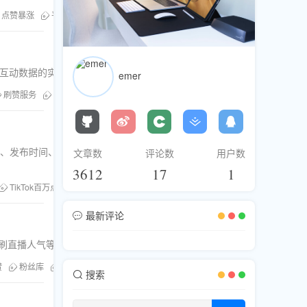
点赞暴涨
平台风控
真实模拟点赞
升互动数据的实战技巧。
emer
刷赞服务
Facebook刷粉
Facebook粉丝
社媒推广
视觉、发布时间、直播互动及数据复盘等维度，帮助内容创作
文章数
评论数
用户数
3612
17
1
TikTok百万点赞技巧
短视频爆款策略
社交平台增长工具
最新评论
览、刷分享、刷评论、刷直播人气等全套社交媒体增长服务。深入解析通过互动数据激活
赞
粉丝库
刷赞服务
Facebook刷粉
刷直播人气
刷分享
Twitt
搜索