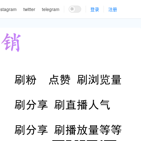
nstagram
twitter
telegram
登录
注册