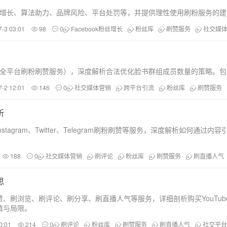
数字增长、算法助力、品牌风险、平台处罚等，并提供理性使用刷粉服务的
7-3 03:01
98
0
Facebook粉丝增长
粉丝库
刷赞服务
社交媒
、TikTok等全平台刷粉刷赞服务），深度解析合法优化脸书群组成员数量
7-2 12:01
146
0
社交媒体营销
跨平台引流
粉丝库
刷赞服务
析
ok、Instagram、Twitter、Telegram刷粉刷赞等服务，深度解析如
188
0
社交媒体营销
刷评论
粉丝库
刷赞服务
刷直播人气
思
、刷浏览、刷评论、刷分享、刷直播人气等服务，详细剖析购买YouTu
值与局限。
0:01
214
0
刷评论
粉丝库
刷赞服务
刷直播人气
社交平台