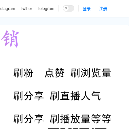
nstagram
twitter
telegram
登录
注册