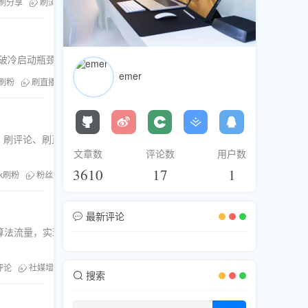
刷分享
刷浏览
FB刷粉
社媒增长
Facebook群组扩展
群组快速裂
破冷启动瓶颈，7天实现粉丝爆发增长。告别新手期，直接步入大V行列。
emer
m刷粉
刷直播人气
社媒增长
刷浏览服务
Ins涨粉实操手册
刷评论
粉、刷赞、刷浏览、刷分享、刷评论、刷直播人气服务。深度解析粉丝数如何影响算法推荐
文章数
评论数
用户数
3610
17
1
ok刷粉
粉丝库
Facebook刷粉
Instagram刷粉
刷直播人气
YouTu
最新评论
动算法流量，实现账号快速增长。覆盖
刷评论
社媒增长
TikTok评论优化
短视频互动
搜索