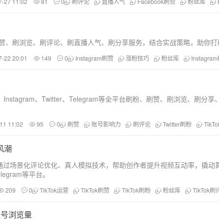
7-27 11:02
81
0
刷评论
直播人气
Facebook刷赞
粉丝库
刷赞、刷浏览、刷评论、刷直播人气、刷分享服务，结合实战策略，助你打
7-22 20:01
149
0
Instagram刷赞
涨粉技巧
粉丝库
Instagra
、TikTok、Instagram、Twitter、Telegram等全平台刷
11 11:02
95
0
刷赞
账号影响力
刷评论
Twitter刷粉
TikT
风潮
务，通过场景化评论优化、真人模拟技术，帮助创作者提升视频互动率，撬
、Telegram等平台。
209
0
TikTok运营
TikTok刷赞
TikTok刷粉
粉丝库
TikTok
账号浏览量