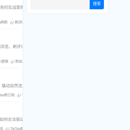
搜索
览服务的实战案例与防坑指南，帮助账号实现流量高效
am刷粉
刷浏览
社媒增长
提升浏览量
联名合作
赞、刷浏览、刷评论、刷直播人气等核心业务，探讨如何利用智能机器人实现
am营销
粉丝库
刷直播人气
刷分享
刷浏览
社媒增长
自动化机
度，撬动自然流量，实现频道口碑爆棚。
ube刷订阅
YouTube刷评论
社媒增长
YouTube热度提升
YouTube刷
析买粉策略如何合法驱动账号爆红，包含实操指南与安全规则。
订阅
TikTok刷粉
粉丝库
刷浏览
社媒增长
Facebook粉丝
海外