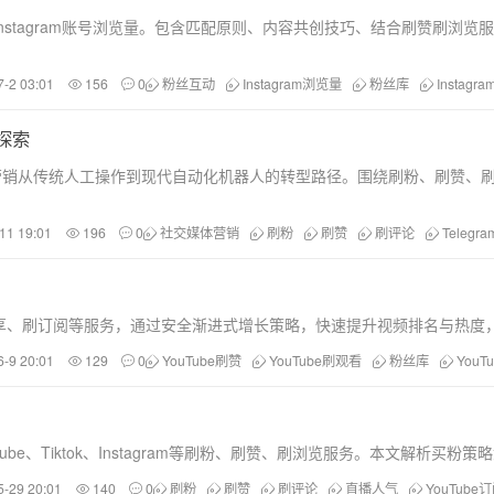
nstagram账号浏览量。包含匹配原则、内容共创技巧、结合刷赞刷浏
7-2 03:01
156
0
粉丝互动
Instagram浏览量
粉丝库
Instagr
探索
gram营销从传统人工操作到现代自动化机器人的转型路径。围绕刷粉、刷
。
11 19:01
196
0
社交媒体营销
刷粉
刷赞
刷评论
Telegr
刷分享、刷订阅等服务，通过安全渐进式增长策略，快速提升视频排名与热
6-9 20:01
129
0
YouTube刷赞
YouTube刷观看
粉丝库
YouT
tube、Tiktok、Instagram等刷粉、刷赞、刷浏览服务。本文解
5-29 20:01
140
0
刷粉
刷赞
刷评论
直播人气
YouTube