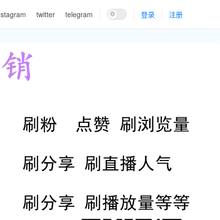
nstagram
twitter
telegram
登录
注册