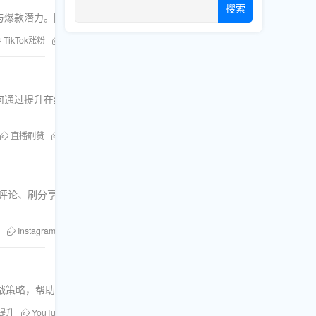
搜索
荐与爆款潜力。附实战策略与安全指南。
TikTok涨粉
粉丝库
TikTok评论
提高TikTok互动
如何通过提升在线基数、互动率、跨平台引流等手段快速获取首批真实
直播刷赞
刷直播观众
TikTok引流
直播数据优化
直播间互动
、刷赞、刷浏览、刷评论、刷分享及直播人气服务，详解如何通过视频内容创作与数据策略
Instagram刷赞
粉丝库
刷浏览
YouTube刷浏览
多平台矩阵
实战策略，帮助创作者突破冷启动瓶颈。
提升
YouTube刷订阅
Instagram赞
YouTube刷观看量
Facebook互