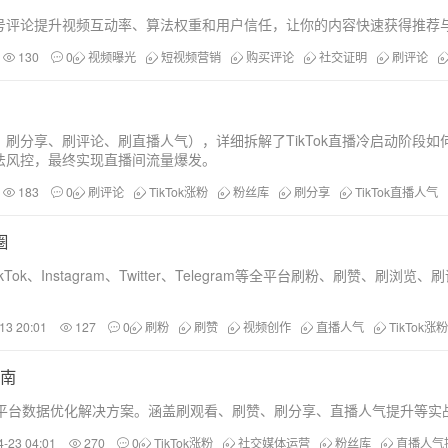
实账号评论提升视频互动率、算法权重和用户信任，让你的内容快速获得推
130
0
视频曝光
短视频营销
购买评论
社交证明
刷评论
刷分享、刷评论、刷直播人气），详细拆解了TikTok直播冷启动阶段
法风控，最终实现直播间流量爆发。
183
0
刷评论
TikTok涨粉
粉丝库
刷分享
TikTok直播人气
圈
TikTok、Instagram、Twitter、Telegram等全平台刷粉
13 20:01
127
0
刷粉
刷赞
视频创作
直播人气
TikTok涨粉
指南
提供跨平台数据优化解决方案。涵盖刷观看、刷赞、刷分享、直播人气提升等
4-23 04:01
270
0
TikTok涨粉
社交媒体运营
粉丝库
直播人气