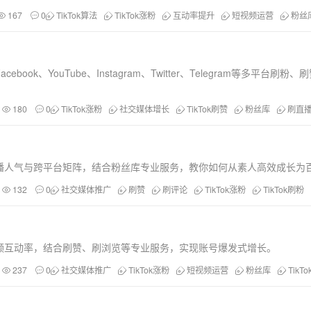
167
0
TikTok算法
TikTok涨粉
互动率提升
短视频运营
粉丝
book、YouTube、Instagram、Twitter、Telegram等多
180
0
TikTok涨粉
社交媒体增长
TikTok刷赞
粉丝库
刷直
到直播人气与跨平台矩阵，结合粉丝库专业服务，教你如何从素人高效成长为
132
0
社交媒体推广
刷赞
刷评论
TikTok涨粉
TikTok刷粉
k视频互动率，结合刷赞、刷浏览等专业服务，实现账号爆发式增长。
237
0
社交媒体推广
TikTok涨粉
短视频运营
粉丝库
TikT