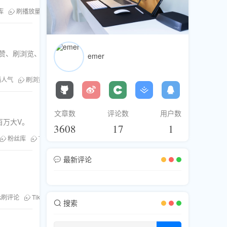
库
刷播放量
TikTok流量技巧
热门标签
平台刷粉、刷赞、刷浏览、刷分享、刷评论、刷直播人气服
emer
播人气
刷浏览
TikTok流行趋势
短视频涨粉工具
文章数
评论数
用户数
百万大V。
3608
17
1
粉丝库
TikTok直播人气
刷浏览
TikTok增长攻略
最新评论
ok刷评论
TikTok互动技巧
TikTok评论技巧
搜索