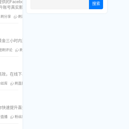
ok、Youtube、Tiktok、Instagram、
搜索
提升账号真实影响力。
刷分享
刷浏览
Twitter买粉
刷粉误区
Twitter新手
在黄金三小时内激活算法推荐，帮助新手快速提升视频热度与互动率。
管刷评论
刷粉刷赞
评论区运营
YouTube视频加热
YouTube新手
高效，在线下单，立竿见影。
粉丝库
刷直播人气
刷分享
刷浏览
快速上热门
你快速提升直播人气与粉丝增长。
特直播
粉丝库
刷直播人气
刷分享
刷浏览
直播引流
Twitter Liv