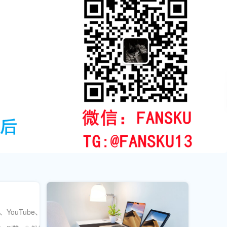
e、TikTok、Instagram、Twitter、Telegram等平台