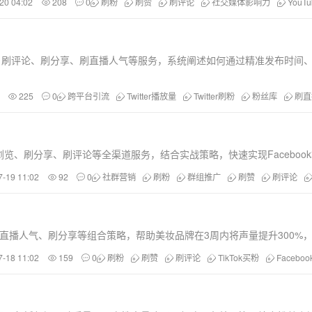
20 04:02
208
0
刷粉
刷赞
刷评论
社交媒体影响力
YouT
、刷评论、刷分享、刷直播人气等服务，系统阐述如何通过精准发布时间、话
225
0
跨平台引流
Twitter播放量
Twitter刷粉
粉丝库
刷直
览、刷分享、刷评论等全渠道服务，结合实战策略，快速实现Facebo
7-19 11:02
92
0
社群营销
刷粉
群组推广
刷赞
刷评论
、刷直播人气、刷分享等组合策略，帮助美妆品牌在3周内将声量提升300
7-18 11:02
159
0
刷粉
刷赞
刷评论
TikTok买粉
Facebo