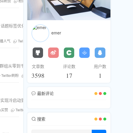
ube刷赞
粉丝库
Facebook刷粉
刷直播人气
Twitter刷评论
刷分享
题标签优化、跨平台联动等社交策略，实现Twitter视频播放量的暴涨
emer
播人气
Twitter刷赞
刷分享服务
刷评论服务
视频曝光提升
社交增
ok群组从零到千人的飞跃增长，包含流程、案例与风险规避方法。
文章数
评论数
用户数
3598
17
1
Twitter刷粉
粉丝库
Instagram刷粉
刷直播人气
刷分享
刷浏览
最新评论
%，实现冷启动到热门话题的跨越。内含分阶段执行方案与SEO合规指南。
ok买赞
Twitter刷粉
粉丝库
Instagram买赞
刷直播人气
刷分享
搜索