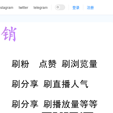
nstagram
twitter
telegram
登录
注册