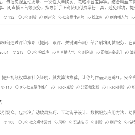
包括忽视互动质量、一次性大量购买、忽略平台差异等。结合粉丝库提供的Facebo
评论、刷分享、刷直播人气等服务，指导新手正确使用付费增粉工具，避免踩坑，
132
0
刷赞
刷评论
社交媒体运营
粉丝库
刷直播人气
点讲解如何通过评论策略（提问、跟评、关键词布局）结合刷粉刷赞服务，
20:01
213
0
粉丝库
刷直播人气
刷浏览
视频热度提升
油
浏览，提升视频权重和社交证明，触发算法推荐，让你的作品火速蹿红。安全
110
0
社交媒体推广
TikTok点赞
短视频涨粉
TikTok刷赞
巧
吸引观众。包含冷启动破局技巧、互动钩子设计、数据服务应用方法，助
108
0
社交媒体营销
刷粉
实战技巧
刷赞
刷评论
推