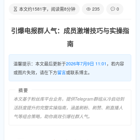
本文约
1581
字，阅读需
8
分钟
235
0
引爆电报群人气：成员激增技巧与实操指
南
温馨提示：本文最后更新于
2026年7月9日 11:01
，若内容
或图片失效，请在下方
留言
或联系博主。
摘要
本文基于粉丝库平台业务，提供Telegram群组从冷启动到
活跃度提升的完整实操指南，涵盖刷粉、刷赞、刷直播人
气等组合策略，助你高效引爆社群人气。