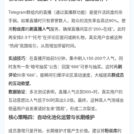
Telegram群组内的直播（通过直播群功能）是提升活跃度的杀
手锏。如果直播时只有寥寥数人，观众的流失率会高达90%。使
用
粉丝库
的
刷直播人气
服务，确保直播间显示“200+在线”。此时
再安排2-3个“托号”在评论区提问或刷礼物，真实用户会被这种
“热闹”氛围吸引，从而增加停留时间。
实战技巧
：在直播开始前5分钟，集中刷入150-200个人气，同
时发布一条“暗号抽奖”公告：回复“666”可参与抽奖。这时再
刷
评论
50条“666”，能瞬间引爆评论区滚动速度，大幅提高
群成员
的互动欲望
。
数据验证
：多次测试表明，直播人气达到300+时，真实用户的
互动意愿比人气低于50时高出3.2倍。最终，这种高人气场域会
倒逼用户自发邀请好友来“围观”，形成二次裂变。
核心策略四：自动化池化运营与长期维护
成员激增只是开始，长期维护才能产生价值。建议将
粉丝库
的