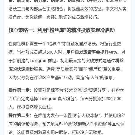
增长工具与内部运营策略结合，将是最高效的路径。本文将从实
操角度，为你拆解一套经过验证的成员激增技巧。
核心策略一：利用“粉丝库”的精准投放实现冷启动
任何社群都需要一个“临界点”才能触发自然增长。根据行业数
据，当社群成员超过500人时，
用户自发邀请率会提升40%
。对
于新创建的Telegram群组，初期最直接的突破方式是通过
粉丝
库
的
快速刷粉
服务。选择“高质量实号”而非“僵尸粉”至关重要，
因为实号能在评论区产生基础互动，营造“有人气”的假象。
操作第一步
：设置群组标签为“技术交流”或“资源分享”，在粉丝
库后台定向选择“Telegram真人粉包”，每天分批添加200-500
人，模拟自然增长曲线。
操作第二步
：在群组内发布一条置顶“新人破冰帖”，并使用粉丝
库的
刷评论
服务，预先填充5-10条“欢迎新人”“求资源”等互动评
论。这能直接刺激真实用户跟帖，打破冷启沉默期。