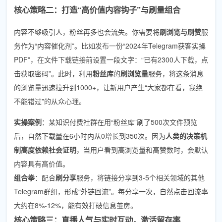
核心策略二：打造“高价值内容钩子”与刷量组合
内容不够吸引人，粉丝再多也会流失。你需要将
刷浏览与刷赞
服
务作为“内容催化剂”。比如发布一份“2024年Telegram获客实操
PDF”，在文件下载链接前设置一段文字：“已有2300人下载，点
击获取密码”。此时，利用
粉丝库
的
刷浏览量
服务，将这条消息
的浏览量迅速拉升到1000+，让新用户产生“大家都在看，我绝
不能错过”的从众心理。
实操案例
：某知识付费社群在用“粉丝库”刷了500次文件预览
后，自然下载量在6小时内从0增长到350次。因为
人类的决策机
制高度依赖社会证明
，当用户看到高浏览量和高赞数时，会默认
内容具有高价值。
组合拳
：配合
刷分享
服务，将链接分享到3-5个相关领域的其他
Telegram群组，形成“外链回流”。每分享一次，自然点击回流率
大约在8%-12%，能有效打破信息茧房。
核心策略三：直播人气与实时互动，激活留存率