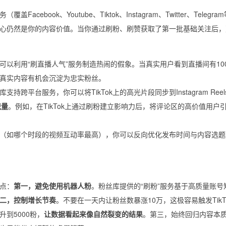
Facebook、Youtube、Tiktok、Instagram、Twitter、Telegr
心仍然是你的内容价值。当你通过刷粉、刷赞获取了第一批基础关注后，
以利用“刷直播人气”服务制造热闹的假象。当真实用户看到直播间有100
真实内容有机会沉淀为忠实粉丝。
跨平台服务，你可以将TikTok上的高光片段同步到Instagram Reel
流量
。例如，在TikTok上通过刷粉建立影响力后，将评论区的高价值用户
（如哪个时段的视频互动率最高），你可以反向优化发布时间与内容选题
点：
第一，避免使用机器人粉
。粉丝库提供的“刷粉”服务基于高质量账号
二，控制增长节奏
。不要在一天内让粉丝数暴涨10万，这极容易触发TikT
升到5000粉，
让数据看起来像自然裂变的结果
。第三，始终回归内容本