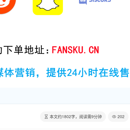
本文约
1802
字，阅读需
9
分钟
202