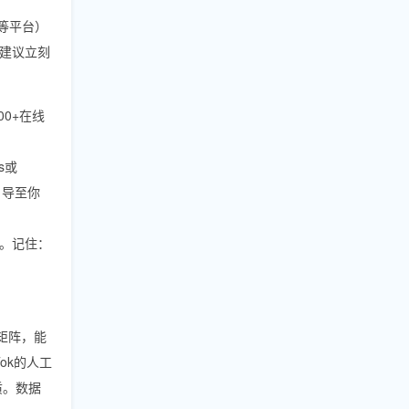
am等平台）
建议立刻
0+在线
s或
引导至你
。记住：
矩阵，能
ok的人工
质。数据