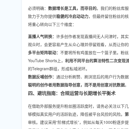
必须明确：
数据增长是工具，而非目的
。我们的粉丝库服务（覆盖
致力于为你提供
稳健的冷启动动力
，但最终留住粉丝的核
将重心转向以下三个维度：
直播人气转换：
许多创作者发现直播间无人问津时，其实可
观众时，会更容易产生从众心理并停留观看，从而让你的
多平台矩阵联动：
不要将所有鸡蛋放在一个篮子里。粉丝库支持
YouTube Shorts上，
利用不同平台的算法特性二次变现
的Telegram群组，形成私域闭环。
数据反哺创作：
通过分析刷赞、刷浏览后的用户行为数据
聪明的创作者用数据指导创意，而不是用创意对抗数据
。
四、避坑指南：合规运营与长期增长平衡术
在借助外部服务提升粉丝圈活跃度时，请务必关注以下几
够模拟真实用户的活跃轨迹，降低被平台风控的风险。
第
审核。建议采用“阶梯式增长”，例如从每天1000粉逐步提