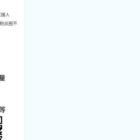
直播人
粉丝圈不