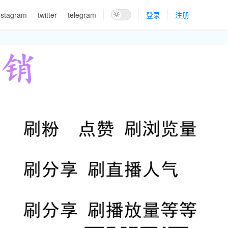
nstagram
twitter
telegram
登录
注册