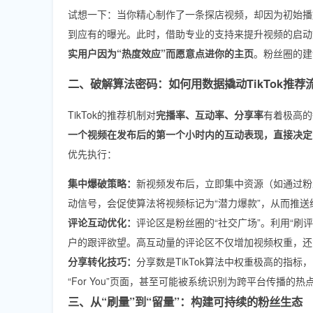
试想一下：当你精心制作了一条探店视频，却因为初始播放
到应有的曝光。此时，借助专业的支持来提升视频的启动
实用户因为“热度效应”而愿意点进你的主页
。粉丝圈的建
二、破解算法密码：如何用数据撬动TikTok推荐
TikTok的推荐机制对
完播率、互动率、分享率
有着极高的
一个视频在发布后的第一个小时内的互动表现，直接决定
优先执行：
集中爆破策略：
新视频发布后，立即集中资源（如通过粉丝
动信号，会促使算法将视频标记为“潜力爆款”，从而推
评论互动优化：
评论区是粉丝圈的“社交广场”。利用“刷
户的跟评欲望。高互动量的评论区不仅增加视频权重，还
分享转化技巧：
分享数是TikTok算法中权重极高的指
“For You”页面，甚至可能被系统识别为跨平台传播的热
三、从“刷量”到“留量”：构建可持续的粉丝生态