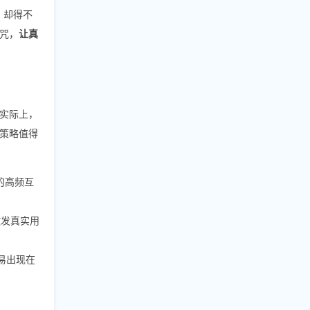
，却得不
咒，
让真
实际上，
策略值得
的高频互
激发真实用
易出现在