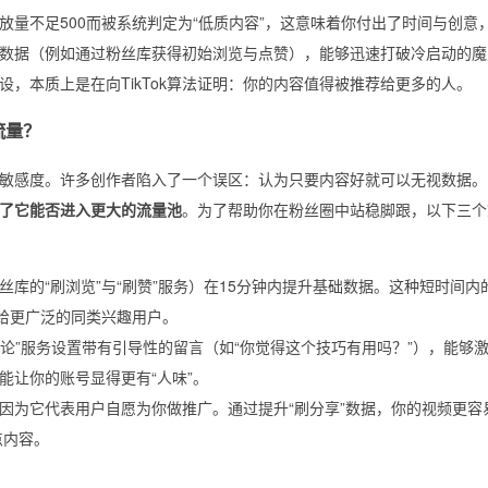
量不足500而被系统判定为“低质内容”，这意味着你付出了时间与创意
数据（例如通过粉丝库获得初始浏览与点赞），能够迅速打破冷启动的魔
设，本质上是在向TikTok算法证明：你的内容值得被推荐给更多的人。
流量？
敏感度。许多创作者陷入了一个误区：认为只要内容好就可以无视数据。
了它能否进入更大的流量池
。为了帮助你在粉丝圈中站稳脚跟，以下三个
库的“刷浏览”与“刷赞”服务）在15分钟内提升基础数据。这种短时间内
送给更广泛的同类兴趣用户。
评论”服务设置带有引导性的留言（如“你觉得这个技巧有用吗？”），能够
能让你的账号显得更有“人味”。
标，因为它代表用户自愿为你做推广。通过提升“刷分享”数据，你的视频更容
点内容。